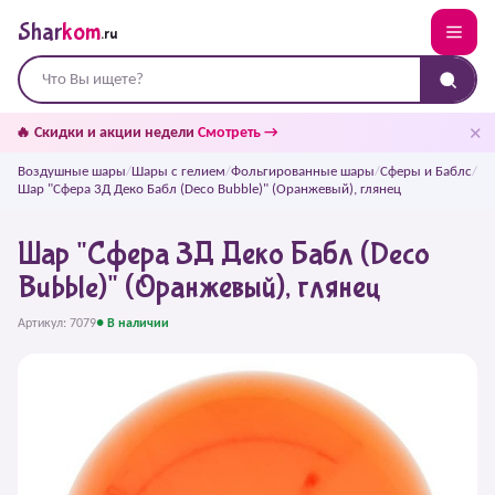
Shar
kom
.ru
✕
🔥 Скидки и акции недели
Смотреть →
Воздушные шары
/
Шары с гелием
/
Фольгированные шары
/
Сферы и Баблс
/
Шар "Сфера 3Д Деко Бабл (Deco Bubble)" (Оранжевый), глянец
Шар "Сфера 3Д Деко Бабл (Deco
Bubble)" (Оранжевый), глянец
Артикул: 7079
● В наличии