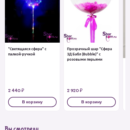
"Светящаяся сфера" с
Прозрачный шар "Сфера
палкой-ручкой
3Д Бабл (Bubble)" с
розовыми перьями
"С
1 
2 440 ₽
2 920 ₽
3
В корзину
В корзину
Вы смотрели