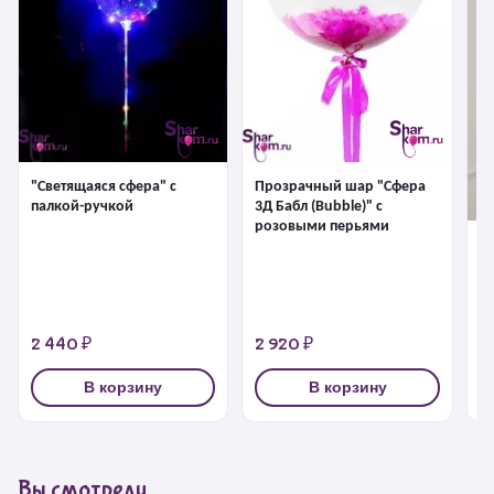
"Светящаяся сфера" с
Прозрачный шар "Сфера
палкой-ручкой
3Д Бабл (Bubble)" с
розовыми перьями
"С
1 
2 440 ₽
2 920 ₽
3
В корзину
В корзину
Вы смотрели