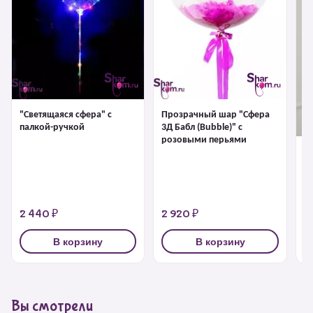
"Светящаяся сфера" с
Прозрачный шар "Сфера
палкой-ручкой
3Д Бабл (Bubble)" с
розовыми перьями
"С
1 
2 440 ₽
2 920 ₽
3
В корзину
В корзину
Вы смотрели