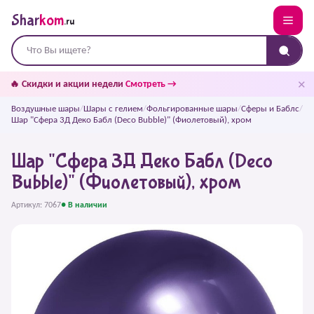
Shar
kom
.ru
✕
🔥 Скидки и акции недели
Смотреть →
Воздушные шары
/
Шары с гелием
/
Фольгированные шары
/
Сферы и Баблс
/
Шар "Сфера 3Д Деко Бабл (Deco Bubble)" (Фиолетовый), хром
Шар "Сфера 3Д Деко Бабл (Deco
Bubble)" (Фиолетовый), хром
Артикул: 7067
● В наличии