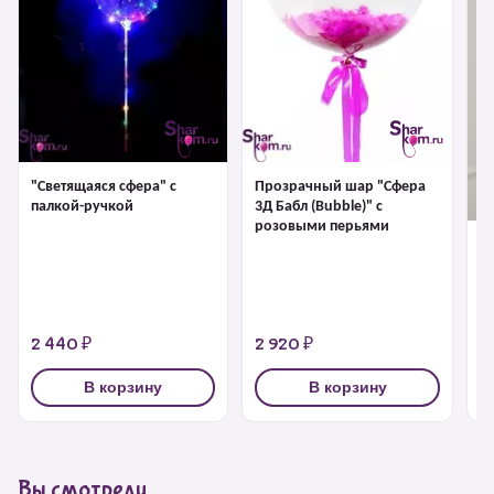
"Светящаяся сфера" с
Прозрачный шар "Сфера
палкой-ручкой
3Д Бабл (Bubble)" с
розовыми перьями
"С
1 
2 440 ₽
2 920 ₽
3
В корзину
В корзину
Вы смотрели