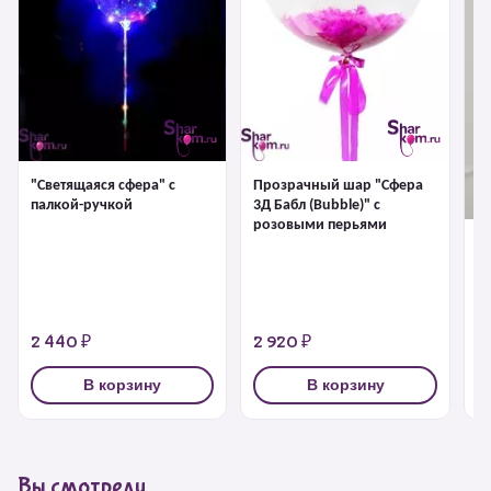
"Светящаяся сфера" с
Прозрачный шар "Сфера
палкой-ручкой
3Д Бабл (Bubble)" с
розовыми перьями
"С
1 
2 440 ₽
2 920 ₽
3
В корзину
В корзину
Вы смотрели