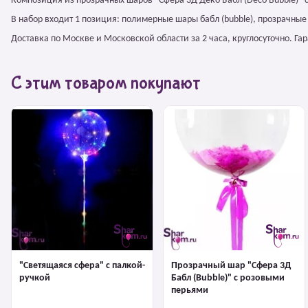
Композиция из прозрачных шаров "Сфера 3Д Деко Бабл (Deco Bubble)" 
В набор входит 1 позиция: полимерные шары бабл (bubble), прозрачны
Доставка по Москве и Московской области за 2 часа, круглосуточно. Г
С этим товаром покупают
"Светящаяся сфера" с палкой-
Прозрачный шар "Сфера 3Д
ручкой
Бабл (Bubble)" с розовыми
перьями