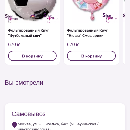
Ф
Фольгированный Круг
Фольгированный Круг
"
"Футбольный мяч"
"Нюша" Смешарики
670 ₽
670 ₽
6
В корзину
В корзину
Вы смотрели
Самовывоз
Москва, ул. Ф. Энгельса, 64с1 (м. Бауманская /
Электрозаводская)