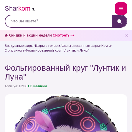
Shar
kom
.ru
✕
🔥 Скидки и акции недели
Смотреть →
Воздушные шары
/
Шары с гелием
/
Фольгированные шары
/
Круги
/
С рисунком
/
Фольгированный круг "Лунтик и Луна"
Фольгированный круг "Лунтик и
Луна"
Артикул: 13930
● В наличии