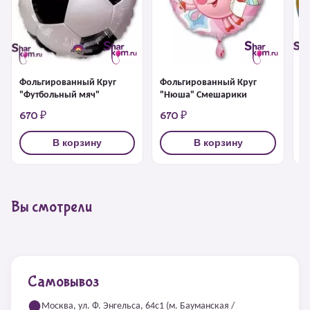
Ф
Фольгированный Круг
Фольгированный Круг
"
"Футбольный мяч"
"Нюша" Смешарики
670 ₽
670 ₽
6
В корзину
В корзину
Вы смотрели
Самовывоз
Москва, ул. Ф. Энгельса, 64с1 (м. Бауманская /