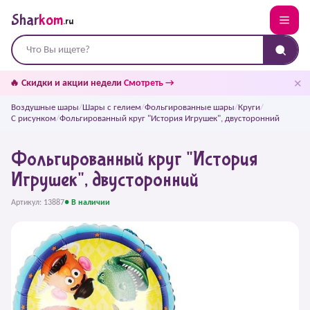
Shar
kom
.ru
✕
🔥 Скидки и акции недели
Смотреть →
Воздушные шары
/
Шары с гелием
/
Фольгированные шары
/
Круги
/
С рисунком
/
Фольгированный круг "История Игрушек", двусторонний
Фольгированный круг "История
Игрушек", двусторонний
Артикул: 13887
● В наличии