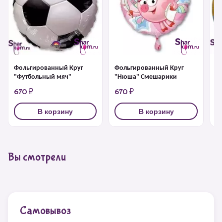
Ф
Фольгированный Круг
Фольгированный Круг
"
"Футбольный мяч"
"Нюша" Смешарики
670 ₽
670 ₽
6
В корзину
В корзину
Вы смотрели
Самовывоз