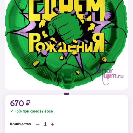
670 ₽
✓ −5% при самовывозе
−
+
Количество