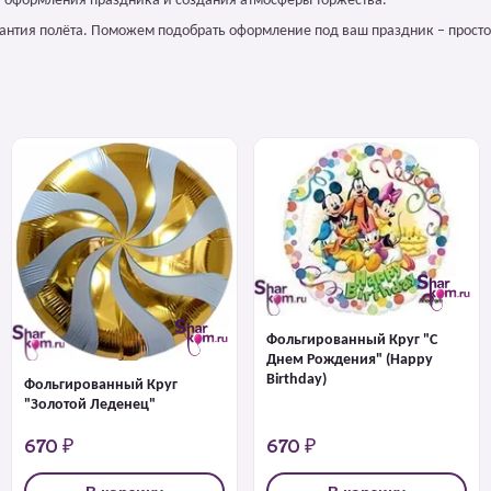
я оформления праздника и создания атмосферы торжества.
арантия полёта. Поможем подобрать оформление под ваш праздник – просто
Фольгированный Круг "С
Днем Рождения" (Happy
Birthday)
Фольгированный Круг
"Золотой Леденец"
670 ₽
670 ₽