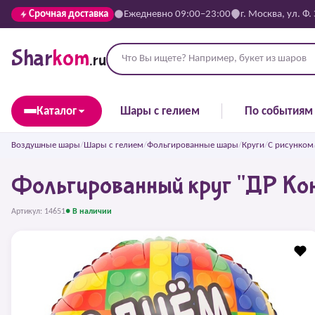
Срочная доставка
Ежедневно 09:00–23:00
г. Москва, ул. Ф.
Shar
kom
.ru
Каталог
Шары с гелием
По событиям
Воздушные шары
/
Шары с гелием
/
Фольгированные шары
/
Круги
/
С рисунком
Фольгированный круг "ДР Ко
Артикул: 14651
● В наличии