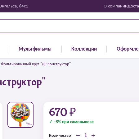
 Энгельса, 64с1
О компании
Доста
Мультфильмы
Коллекции
Оформле
/
Фольгированный круг "ДР Конструктор"
нструктор"
670 ₽
✓ −5% при самовывозе
−
+
Количество