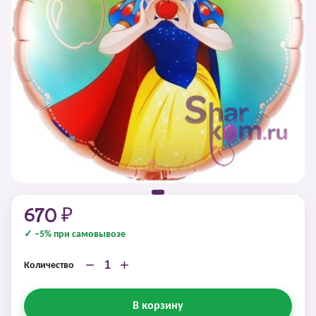
670 ₽
✓ −5% при самовывозе
−
+
Количество
В корзину