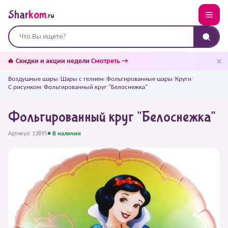
Shar
kom
.ru
✕
🔥 Скидки и акции недели
Смотреть →
Воздушные шары
/
Шары с гелием
/
Фольгированные шары
/
Круги
/
С рисунком
/
Фольгированный круг "Белоснежка"
Фольгированный круг "Белоснежка"
Артикул: 13895
● В наличии