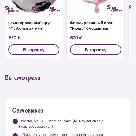
Ф
Фольгированный Круг
Фольгированный Круг
"
"Футбольный мяч"
"Нюша" Смешарики
670 ₽
670 ₽
6
В корзину
В корзину
Вы смотрели
Самовывоз
Москва, ул. Ф. Энгельса, 64с1 (м. Бауманская /
Электрозаводская)
Работаем 09:00 – 23:00, доставка круглосуточно