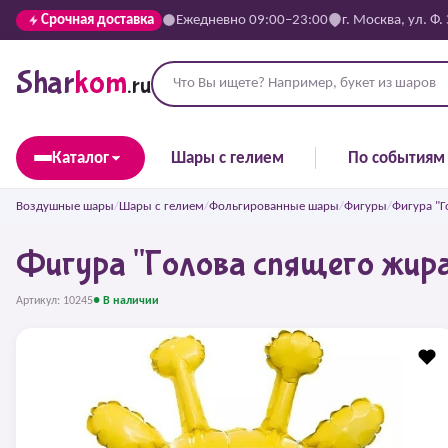
Срочная доставка
Ежедневно 09:00–23:00
г. Москва, ул. Ф.
Shar
kom
.ru
Каталог
Шары с гелием
По событиям
Воздушные шары
/
Шары с гелием
/
Фольгированные шары
/
Фигуры
/
Фигура "Г
Фигура "Голова спящего жира
Артикул: 10245
● В наличии