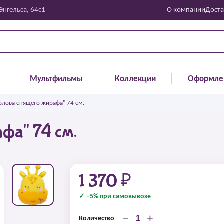
 Энгельса, 64с1
О компании
Доста
Мультфильмы
Коллекции
Оформле
олова спящего жирафа" 74 см.
фа" 74 см.
1 370 ₽
✓ −5% при самовывозе
−
+
Количество