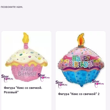
 позвоните нам.
Фигура "Кекс со свечкой.
Розовый"
Фигура "Кекс со свечкой" 2