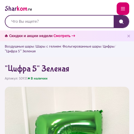
Shar
kom
.ru
✕
🔥 Скидки и акции недели
Смотреть →
Воздушные шары
/
Шары с гелием
/
Фольгированные шары
/
Цифры
/
"Цифра 5" Зеленая
"Цифра 5" Зеленая
Артикул: 50935
● В наличии