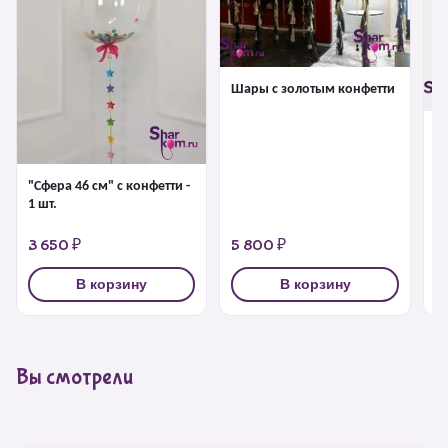
Шары с золотым конфетти
Б
г
"Сфера 46 см" с конфетти -
1 шт.
3 650 ₽
5 800 ₽
4
В корзину
В корзину
Вы смотрели