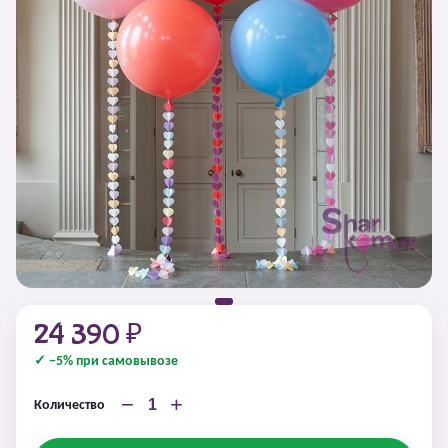
24 390 ₽
✓ −5% при самовывозе
−
+
Количество