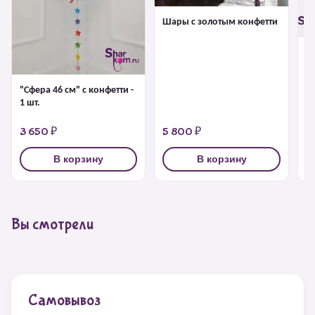
Шары с золотым конфетти
Б
г
"Сфера 46 см" с конфетти -
1 шт.
3 650 ₽
5 800 ₽
4
В корзину
В корзину
Вы смотрели
Самовывоз