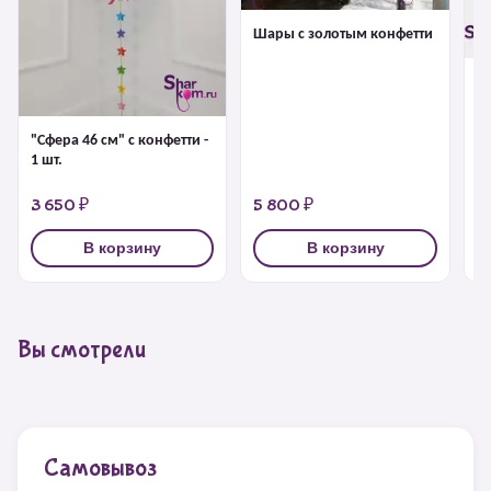
Шары с золотым конфетти
Б
г
"Сфера 46 см" с конфетти -
1 шт.
3 650 ₽
5 800 ₽
4
В корзину
В корзину
Вы смотрели
Самовывоз