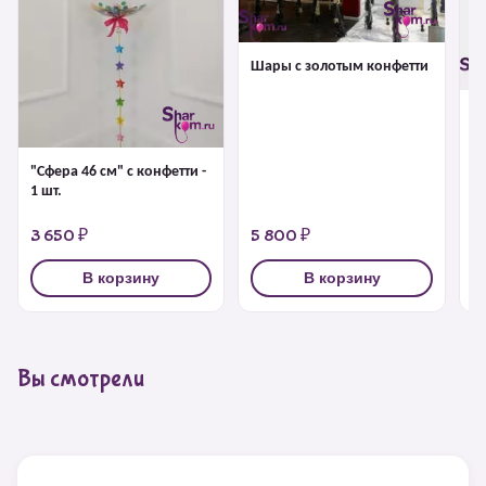
Шары с золотым конфетти
Б
г
"Сфера 46 см" с конфетти -
1 шт.
3 650 ₽
5 800 ₽
4
В корзину
В корзину
Вы смотрели