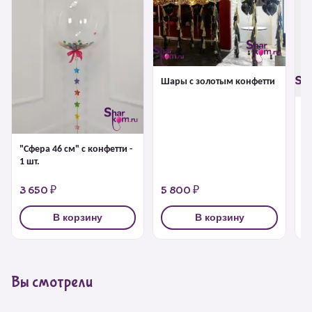
Шары с золотым конфетти
Б
г
"Сфера 46 см" с конфетти -
1 шт.
3 650 ₽
5 800 ₽
4
В корзину
В корзину
Вы смотрели