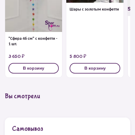
Шары с золотым конфетти
Б
г
"Сфера 46 см" с конфетти -
1 шт.
3 650 ₽
5 800 ₽
4
В корзину
В корзину
Вы смотрели
Самовывоз