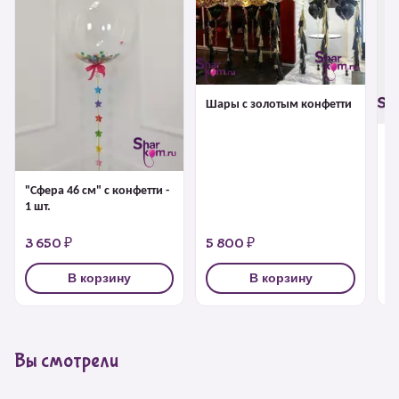
Шары с золотым конфетти
Б
г
"Сфера 46 см" с конфетти -
1 шт.
3 650 ₽
5 800 ₽
4
В корзину
В корзину
Вы смотрели