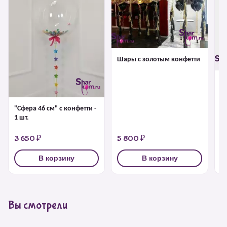
Шары с золотым конфетти
Б
г
"Сфера 46 см" с конфетти -
1 шт.
3 650 ₽
5 800 ₽
4
В корзину
В корзину
Вы смотрели