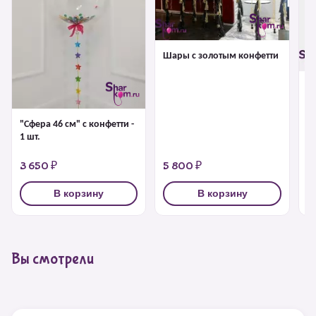
Шары с золотым конфетти
Б
г
"Сфера 46 см" с конфетти -
1 шт.
3 650 ₽
5 800 ₽
4
В корзину
В корзину
Вы смотрели