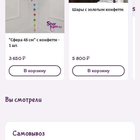
Шары с золотым конфетти
Б
г
"Сфера 46 см" с конфетти -
1 шт.
3 650 ₽
5 800 ₽
4
В корзину
В корзину
Вы смотрели
Самовывоз