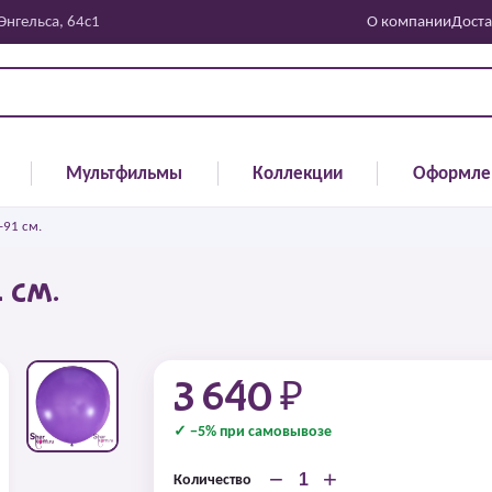
 Энгельса, 64с1
О компании
Доста
Мультфильмы
Коллекции
Оформле
-91 см.
 см.
3 640 ₽
✓ −5% при самовывозе
−
+
Количество