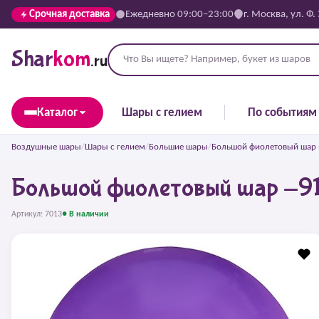
Срочная доставка
Ежедневно 09:00–23:00
г. Москва, ул. Ф.
Shar
kom
.ru
Каталог
Шары с гелием
По событиям
Воздушные шары
/
Шары с гелием
/
Большие шары
/
Большой фиолетовый шар 
Большой фиолетовый шар -91
Артикул: 7013
● В наличии