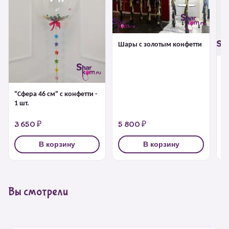
Шары с золотым конфетти
Б
г
"Сфера 46 см" с конфетти -
1 шт.
3 650 ₽
5 800 ₽
4
В корзину
В корзину
Вы смотрели