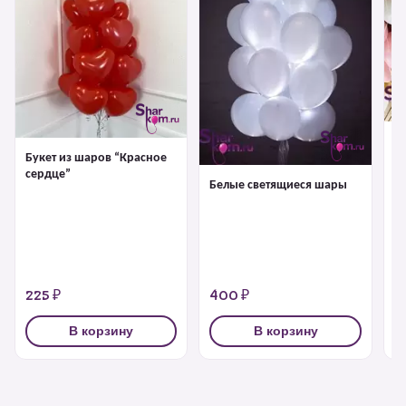
Ш
Букет из шаров “Красное
сердце”
Белые светящиеся шары
225 ₽
400 ₽
2
В корзину
В корзину