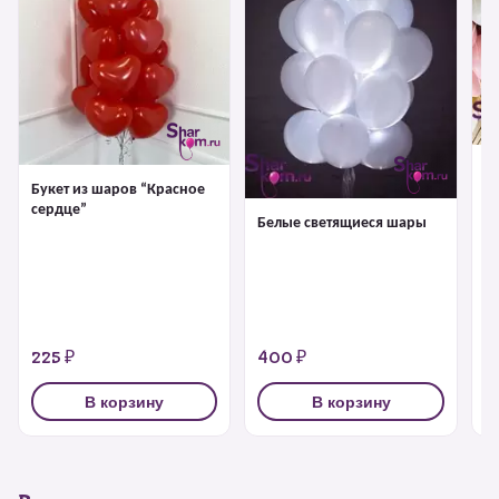
Ш
Букет из шаров “Красное
сердце”
Белые светящиеся шары
225 ₽
400 ₽
2
В корзину
В корзину