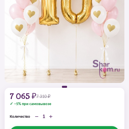
7 065 ₽
7 310 ₽
✓ −5% при самовывозе
−
+
Количество