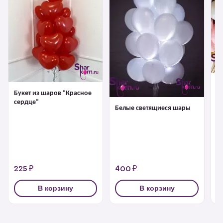
Ш
Букет из шаров “Красное
сердце”
Белые светящиеся шары
225 ₽
400 ₽
2
В корзину
В корзину