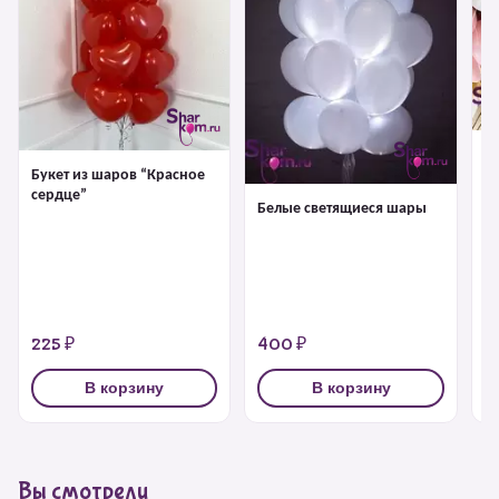
Ш
Букет из шаров “Красное
сердце”
Белые светящиеся шары
225 ₽
400 ₽
2
В корзину
В корзину
Вы смотрели