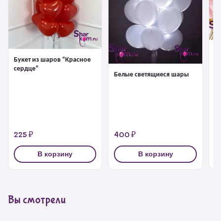
Ш
Букет из шаров “Красное
сердце”
Белые светящиеся шары
225 ₽
400 ₽
2
В корзину
В корзину
Вы смотрели