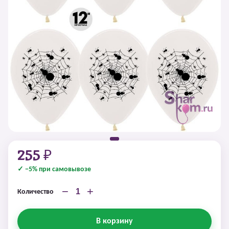
255 ₽
✓ −5% при самовывозе
−
+
Количество
В корзину