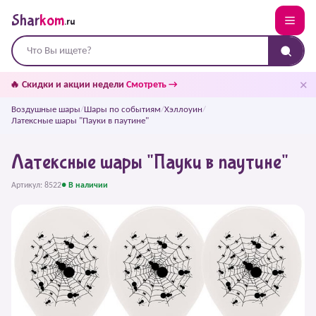
Shar
kom
.ru
✕
🔥 Скидки и акции недели
Смотреть →
Воздушные шары
/
Шары по событиям
/
Хэллоуин
/
Латексные шары "Пауки в паутине"
Латексные шары "Пауки в паутине"
Артикул: 8522
● В наличии