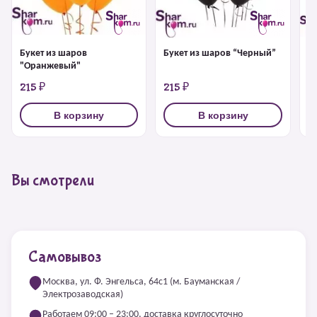
З
Букет из шаров
Букет из шаров “Черный”
"Оранжевый"
215 ₽
215 ₽
4
В корзину
В корзину
Вы смотрели
Самовывоз
Москва, ул. Ф. Энгельса, 64с1 (м. Бауманская /
Электрозаводская)
Работаем 09:00 – 23:00, доставка круглосуточно