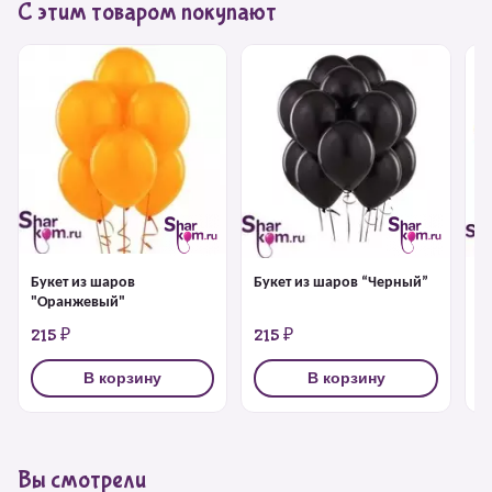
С этим товаром покупают
З
Букет из шаров
Букет из шаров “Черный”
"Оранжевый"
215 ₽
215 ₽
4
В корзину
В корзину
Вы смотрели