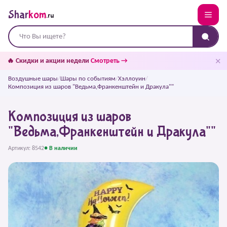
Shar
kom
.ru
✕
🔥 Скидки и акции недели
Смотреть →
Воздушные шары
/
Шары по событиям
/
Хэллоуин
/
Композиция из шаров "Ведьма,Франкенштейн и Дракула""
Композиция из шаров
"Ведьма,Франкенштейн и Дракула""
Артикул: 8542
● В наличии