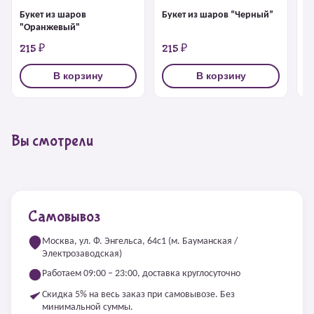
З
Букет из шаров
Букет из шаров “Черный”
"Оранжевый"
215 ₽
215 ₽
4
В корзину
В корзину
Вы смотрели
Самовывоз
Москва, ул. Ф. Энгельса, 64с1 (м. Бауманская /
Электрозаводская)
Работаем 09:00 – 23:00, доставка круглосуточно
Скидка 5% на весь заказ при самовывозе. Без
минимальной суммы.