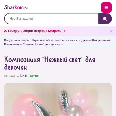
Shar
kom
.ru
✕
🔥 Скидки и акции недели
Смотреть →
Воздушные шары
/
Шары по событиям
/
Выписка из роддома
/
Для девочки
/
Композиция "Нежный свет" для девочки
Композиция "Нежный свет" для
девочки
Артикул: 1262
● В наличии