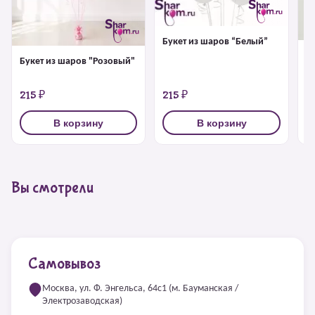
Букет из шаров “Белый”
Ф
Букет из шаров "Розовый"
Р
215 ₽
215 ₽
4
В корзину
В корзину
Вы смотрели
Самовывоз
Москва, ул. Ф. Энгельса, 64с1 (м. Бауманская /
Электрозаводская)