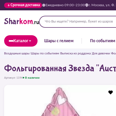
Срочная доставка
Ежедневно 09:00–23:00
г. Москва, ул. Ф.
Shar
kom
.ru
Каталог
Шары с гелием
По событиям
Воздушные шары
/
Шары по событиям
/
Выписка из роддома
/
Для девочки
/
Фол
Фольгированная Звезда "Аист
Артикул: 1194
● В наличии