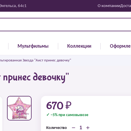
 Энгельса, 64с1
О компании
Доста
Мультфильмы
Коллекции
Оформле
ьгированная Звезда "Аист принес девочку"
 принес девочку"
670 ₽
✓ −5% при самовывозе
−
+
Количество