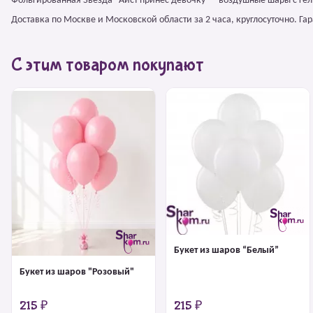
Фольгированная Звезда "Аист принес девочку" – воздушные шары с ге
Доставка по Москве и Московской области за 2 часа, круглосуточно. Г
С этим товаром покупают
Букет из шаров “Белый”
Букет из шаров "Розовый"
215 ₽
215 ₽