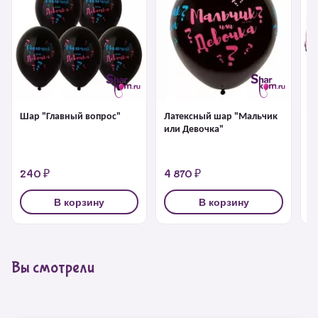
Шар "Главный вопрос"
Латексный шар "Мальчик
Ф
или Девочка"
"
240 ₽
4 870 ₽
4
В корзину
В корзину
Вы смотрели