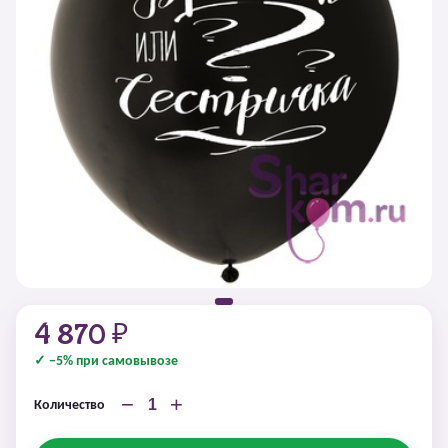
4 870 ₽
✓ −5% при самовывозе
−
+
Количество