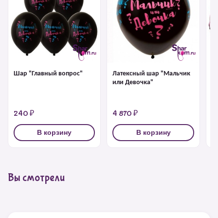
Шар "Главный вопрос"
Латексный шар "Мальчик
Ф
или Девочка"
"
240 ₽
4 870 ₽
4
В корзину
В корзину
Вы смотрели