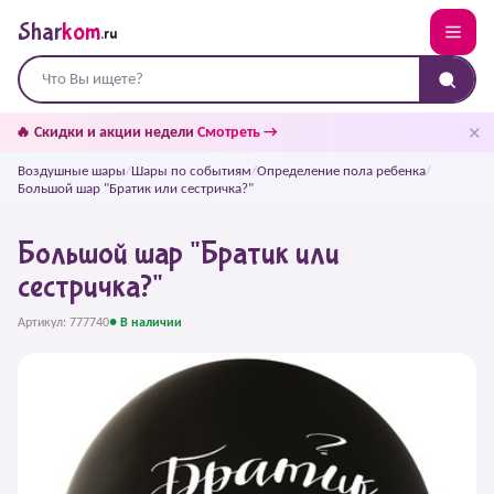
Shar
kom
.ru
✕
🔥 Скидки и акции недели
Смотреть →
Воздушные шары
/
Шары по событиям
/
Определение пола ребенка
/
Большой шар "Братик или сестричка?"
Большой шар "Братик или
сестричка?"
Артикул: 777740
● В наличии