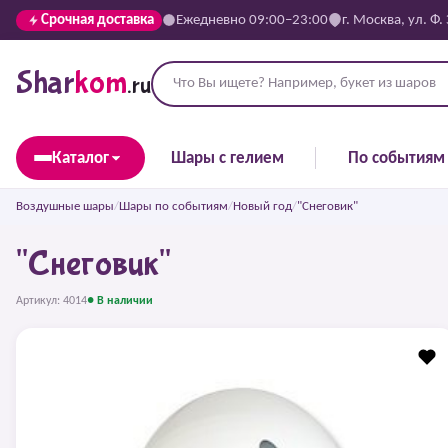
Срочная доставка
Ежедневно 09:00–23:00
г. Москва, ул. Ф.
Shar
kom
.ru
Каталог
Шары с гелием
По событиям
Воздушные шары
/
Шары по событиям
/
Новый год
/
"Снеговик"
"Снеговик"
Артикул: 4014
● В наличии