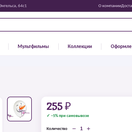
 Энгельса, 64с1
О компании
Доста
Мультфильмы
Коллекции
Оформле
255 ₽
✓ −5% при самовывозе
−
+
Количество