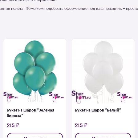
оздания атмосферы торжества.
арантия полёта. Поможем подобрать оформление под ваш праздник – просто
Букет из шаров “Зеленая
Букет из шаров “Белый”
бирюза”
215 ₽
215 ₽