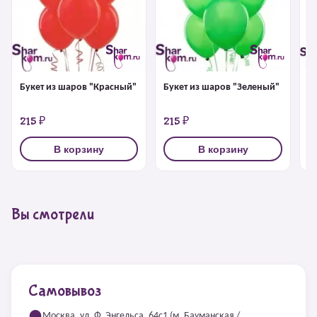
Букет из шаров "Красный"
Букет из шаров "Зеленый"
Б
б
215 ₽
215 ₽
2
В корзину
В корзину
Вы смотрели
Самовывоз
Москва, ул. Ф. Энгельса, 64с1 (м. Бауманская /