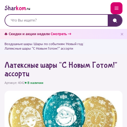
Shar
kom
.ru
✕
🔥 Скидки и акции недели
Смотреть →
Воздушные шары
/
Шары по событиям
/
Новый год
/
Латексные шары "С Новым Готом!" ассорти
Латексные шары "С Новым Готом!"
ассорти
Артикул: 4042
● В наличии