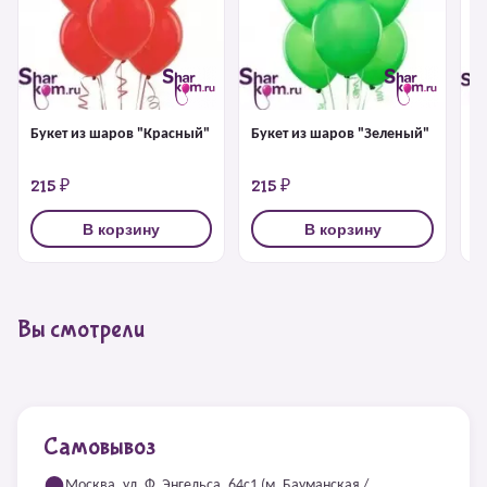
Букет из шаров "Красный"
Букет из шаров "Зеленый"
Б
б
215 ₽
215 ₽
2
В корзину
В корзину
Вы смотрели
Самовывоз
Москва, ул. Ф. Энгельса, 64с1 (м. Бауманская /