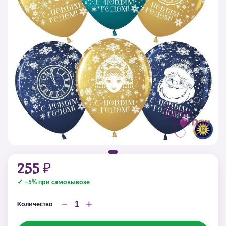
255 ₽
✓ −5% при самовывозе
−
+
Количество