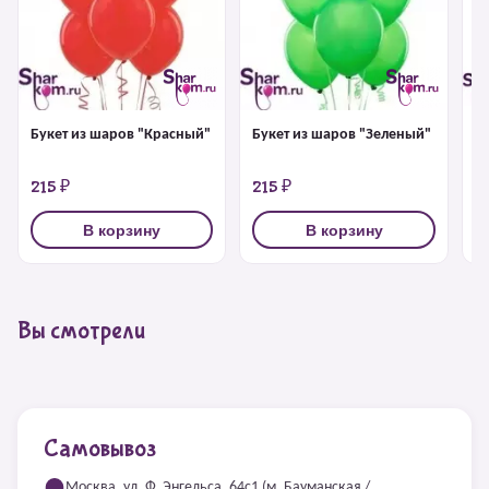
Букет из шаров "Красный"
Букет из шаров "Зеленый"
Б
б
215 ₽
215 ₽
2
В корзину
В корзину
Вы смотрели
Самовывоз
Москва, ул. Ф. Энгельса, 64с1 (м. Бауманская /