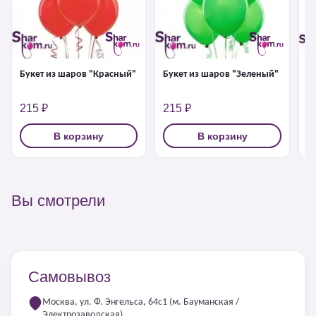
Букет из шаров "Красный"
Букет из шаров "Зеленый"
Б
б
215 ₽
215 ₽
2
В корзину
В корзину
Вы смотрели
Самовывоз
Москва, ул. Ф. Энгельса, 64с1 (м. Бауманская /
Электрозаводская)