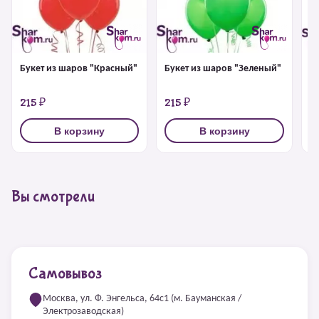
Букет из шаров "Красный"
Букет из шаров "Зеленый"
Б
б
215 ₽
215 ₽
2
В корзину
В корзину
Вы смотрели
Самовывоз
Москва, ул. Ф. Энгельса, 64с1 (м. Бауманская /
Электрозаводская)