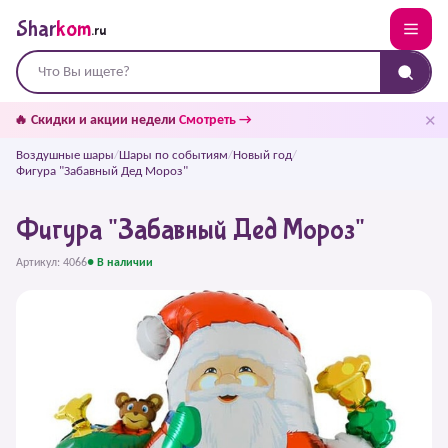
Shar
kom
.ru
✕
🔥 Скидки и акции недели
Смотреть →
Воздушные шары
/
Шары по событиям
/
Новый год
/
Фигура "Забавный Дед Мороз"
Фигура "Забавный Дед Мороз"
Артикул: 4066
● В наличии