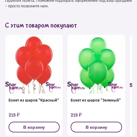
Гарантия полёта. Поможем подобрать оформление под ваш праздник
– просто позвоните нам.
С этим товаром покупают
Букет из шаров "Красный"
Букет из шаров "Зеленый"
Б
б
215 ₽
215 ₽
2
В корзину
В корзину