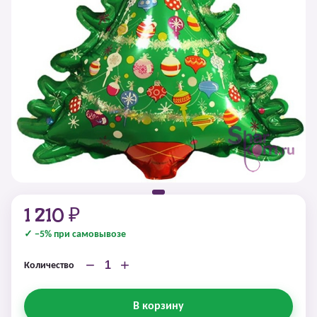
1 210 ₽
✓ −5% при самовывозе
−
+
Количество
В корзину