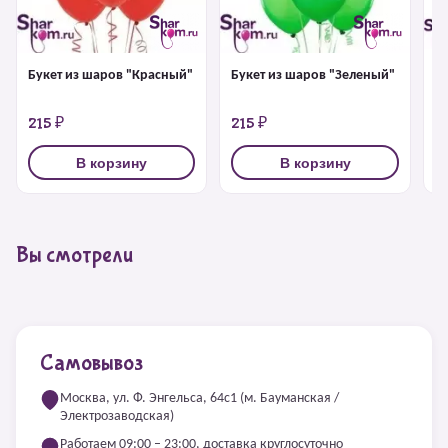
Букет из шаров "Красный"
Букет из шаров "Зеленый"
Б
б
215 ₽
215 ₽
2
В корзину
В корзину
Вы смотрели
Самовывоз
Москва, ул. Ф. Энгельса, 64с1 (м. Бауманская /
Электрозаводская)
Работаем 09:00 – 23:00, доставка круглосуточно