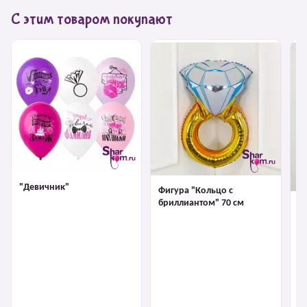
С этим товаром покупают
"Девичник"
Фигура "Кольцо с
бриллиантом" 70 см
Ф
б
зо