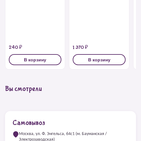
240 ₽
1 370 ₽
1
В корзину
В корзину
Вы смотрели
Самовывоз
Москва, ул. Ф. Энгельса, 64с1 (м. Бауманская /
Электрозаводская)