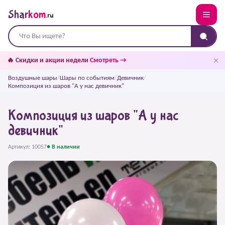
Shar
kom
.ru
✕
🔥 Скидки и акции недели
Смотреть →
Воздушные шары
/
Шары по событиям
/
Девичник
/
Композиция из шаров "А у нас девичник"
Композиция из шаров "А у нас
девичник"
Артикул: 10057
● В наличии