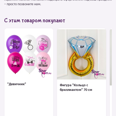
– просто позвоните нам.
С этим товаром покупают
"Девичник"
Фигура "Кольцо с
бриллиантом" 70 см
Ф
б
зо