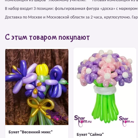
Композиция из шаров "Любимому учителю!" – готовая композиция из 
В набор входит 3 позиции: фольгированная фигура «доска» с маркеро
Доставка по Москве и Московской области за 2 часа, круглосуточно. Г
С этим товаром покупают
Букет "Весенний микс"
Букет "Сайма"