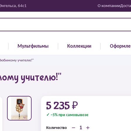
 Энгельса, 64с1
О компании
Доста
Мультфильмы
Коллекции
Оформле
Любимому учителю!"
ому учителю!"
5 235 ₽
✓ −5% при самовывозе
−
+
Количество