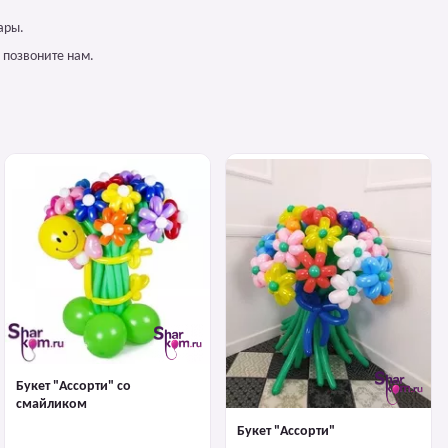
ары.
 позвоните нам.
Букет "Ассорти" со
смайликом
Букет "Ассорти"