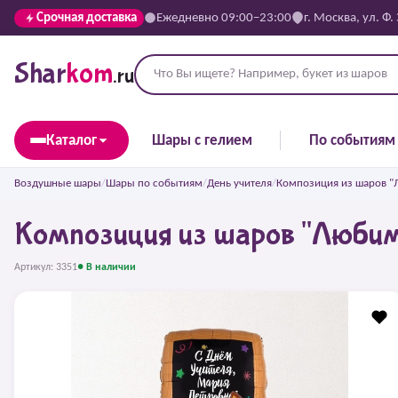
Срочная доставка
Ежедневно 09:00–23:00
г. Москва, ул. Ф.
Shar
kom
.ru
Каталог
Шары с гелием
По событиям
Воздушные шары
/
Шары по событиям
/
День учителя
/
Композиция из шаров "
Композиция из шаров "Любим
Артикул: 3351
● В наличии