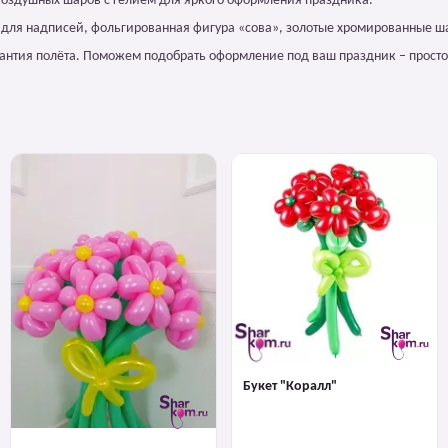
воздушных шаров с гелием для яркого оформления праздника.
м для надписей, фольгированная фигура «сова», золотые хромированные ш
арантия полёта. Поможем подобрать оформление под ваш праздник – просто
Букет "Коралл"