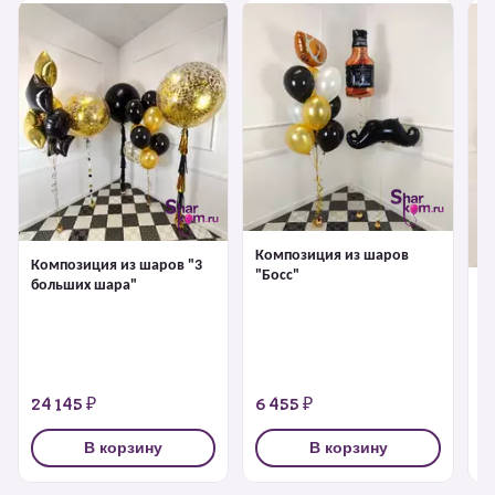
Композиция из шаров
Композиция из шаров "3
"Босс"
больших шара"
К
"
24 145 ₽
6 455 ₽
1
В корзину
В корзину